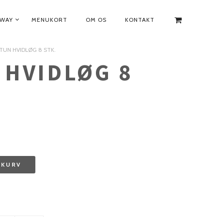
AWAY
MENUKORT
OM OS
KONTAKT
. TUN HVIDLØG 8 STK.
 HVIDLØG 8
L KURV