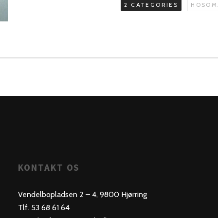
2 CATEGORIES
HOSOM
antal
KONTAKT OS
Vendelbopladsen 2 – 4, 9800 Hjørring
Tlf. 53 68 61 64