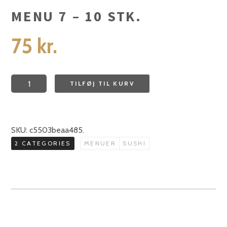
MENU 7 – 10 STK.
75
kr.
Menu
TILFØJ TIL KURV
7
-
10
SKU:
c5503beaa485
.
stk.
2 CATEGORIES
MENUER
SUSHI
antal