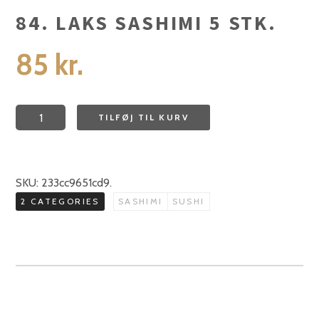
84. LAKS SASHIMI 5 STK.
85
kr.
84.
TILFØJ TIL KURV
Laks
sashimi
5
SKU:
233cc9651cd9
.
stk.
2 CATEGORIES
SASHIMI
SUSHI
antal