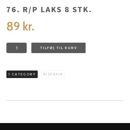
76. R/P LAKS 8 STK.
89
kr.
76.
TILFØJ TIL KURV
R/P
Laks
8
1 CATEGORY
RISPAPIR
stk.
antal