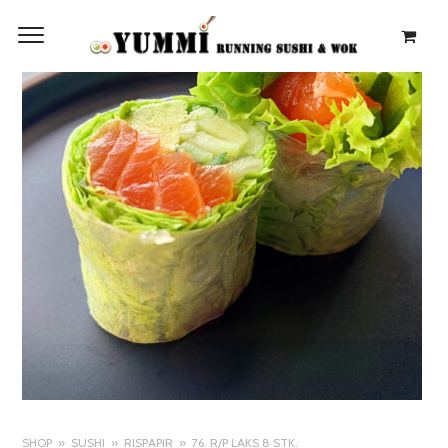
SHOP
SUSHI
RISPAPIR
76. R/P LAKS 8 STK.