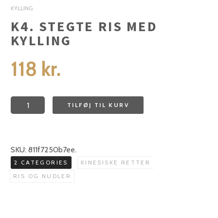
KYLLING
K4. STEGTE RIS MED
KYLLING
118
kr.
K4.
TILFØJ TIL KURV
Stegte
ris
med
SKU:
811f7250b7ee
.
kylling
2 CATEGORIES
KINESISKE RETTER
antal
RIS OG NUDLER