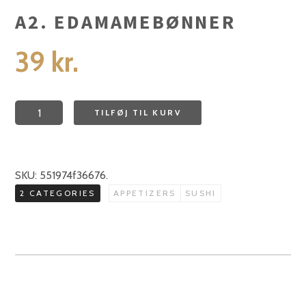
A2. EDAMAMEBØNNER
39
kr.
A2.
TILFØJ TIL KURV
Edamamebønner
antal
SKU:
551974f36676
.
2 CATEGORIES
APPETIZERS
SUSHI