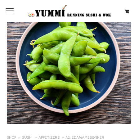
SHOP
SUSHI
APPETIZERS
A2. EDAMAMEBØNNER