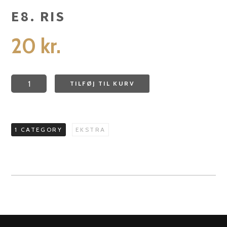
E8. RIS
20
kr.
E8.
TILFØJ TIL KURV
Ris
antal
1 CATEGORY
EKSTRA