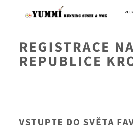
VEL
PR
NA
REGISTRACE NA
REPUBLICE KR
VSTUPTE DO SVĚTA FA