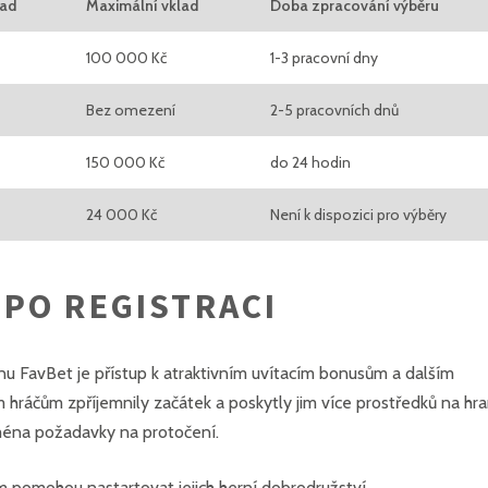
lad
Maximální vklad
Doba zpracování výběru
100 000 Kč
1-3 pracovní dny
Bez omezení
2-5 pracovních dnů
150 000 Kč
do 24 hodin
24 000 Kč
Není k dispozici pro výběry
PO REGISTRACI
nu FavBet je přístup k atraktivním uvítacím bonusům a dalším
ráčům zpříjemnily začátek a poskytly jim více prostředků na hran
ména požadavky na protočení.
im pomohou nastartovat jejich herní dobrodružství.