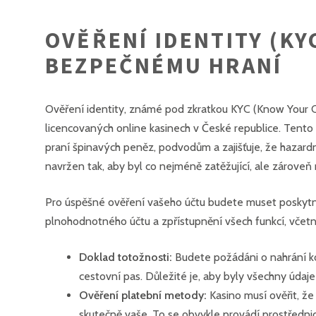
OVĚŘENÍ IDENTITY (KY
BEZPEČNÉMU HRANÍ
Ověření identity, známé pod zkratkou KYC (Know Your 
licencovaných online kasinech v České republice. Tento 
praní špinavých peněz, podvodům a zajišťuje, že hazardn
navržen tak, aby byl co nejméně zatěžující, ale zároveň
Pro úspěšné ověření vašeho účtu budete muset poskytno
plnohodnotného účtu a zpřístupnění všech funkcí, včetn
Doklad totožnosti:
Budete požádáni o nahrání ko
cestovní pas. Důležité je, aby byly všechny údaje 
Ověření platební metody:
Kasino musí ověřit, že
skutečně vaše. To se obvykle provádí prostředn