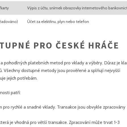
/karty
Výpis z účtu, snímek obrazovky internetového bankovnict
vyžadováno)
Účet za elektřinu, plyn nebo telefon
TUPNÉ PRO ČESKÉ HRÁČE
a pohodlných platebních metod pro vklady a výběry. Důraz je kl
ků. Všechny dostupné metody jsou prověřené a splňují nejvyšší
uje jejich potřebám.
osti patří:
 pro rychlé a snadné vklady. Transakce jsou obvykle zpracovány
erá je vhodná pro větší transakce. Zpracování může trvat 1-3