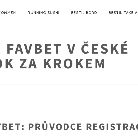
KOMMEN
RUNNING SUSHI
BESTIL BORD
BESTIL TAKE 
IMARY
VIGATION
 FAVBET V ČESKÉ
OK ZA KROKEM
VBET: PRŮVODCE REGISTRA