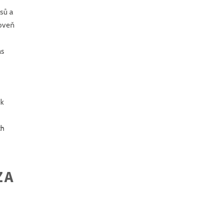
sů a
roveň
ás
 k
ch
ZA