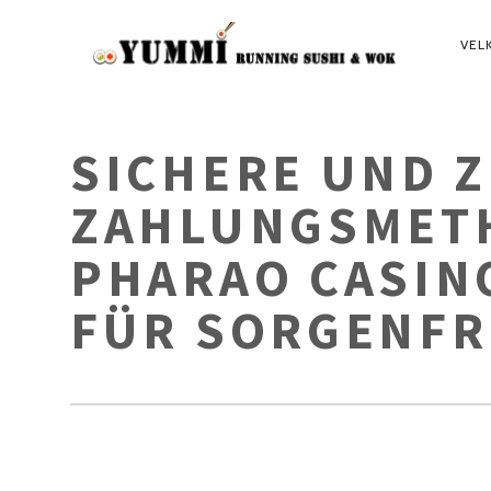
VEL
PR
NA
SICHERE UND 
ZAHLUNGSMETH
PHARAO CASIN
FÜR SORGENFR