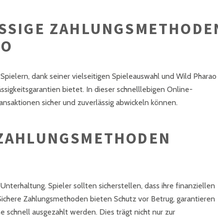
ÄSSIGE ZAHLUNGSMETHODE
NO
Spielern, dank seiner vielseitigen Spieleauswahl und Wild Pharao
ässigkeitsgarantien bietet. In dieser schnelllebigen Online-
Transaktionen sicher und zuverlässig abwickeln können.
 ZAHLUNGSMETHODEN
terhaltung. Spieler sollten sicherstellen, dass ihre finanziellen
Sichere Zahlungsmethoden bieten Schutz vor Betrug, garantieren
 schnell ausgezahlt werden. Dies trägt nicht nur zur