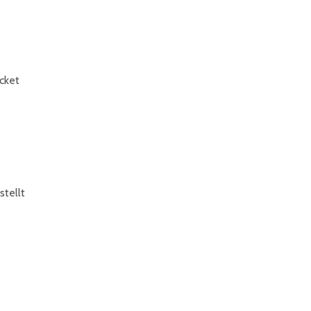
cket
stellt