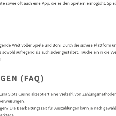
ite sowie oft auch eine App, die es den Spielern ermöglicht, Spiel
gende Welt voller Spiele und Boni. Durch die sichere Plattform u
 sowohl aufregend als auch sicher gestaltet. Tauche ein in die We
!
GEN (FAQ)
na Slots Casino akzeptiert eine Vielzahl von Zahlungsmethoden
überweisungen.
gen? Die Bearbeitungszeit für Auszahlungen kann je nach gewähl
Werktage.