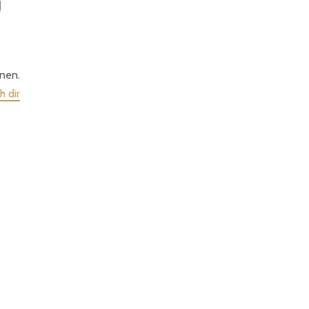
U
onen.
h dir