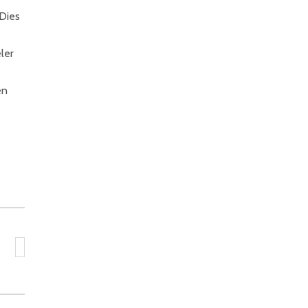
 Dies
ler
en