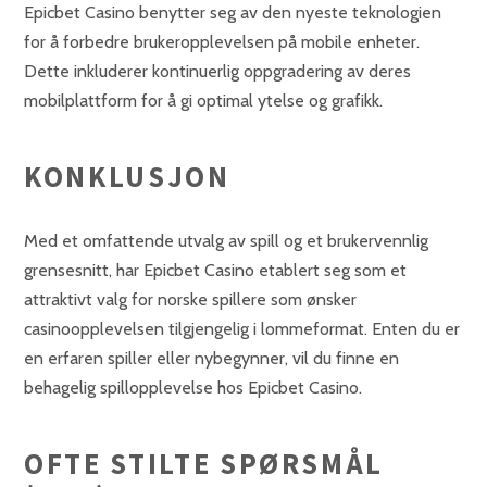
Epicbet Casino benytter seg av den nyeste teknologien
for å forbedre brukeropplevelsen på mobile enheter.
Dette inkluderer kontinuerlig oppgradering av deres
mobilplattform for å gi optimal ytelse og grafikk.
KONKLUSJON
Med et omfattende utvalg av spill og et brukervennlig
grensesnitt, har Epicbet Casino etablert seg som et
attraktivt valg for norske spillere som ønsker
casinoopplevelsen tilgjengelig i lommeformat. Enten du er
en erfaren spiller eller nybegynner, vil du finne en
behagelig spillopplevelse hos Epicbet Casino.
OFTE STILTE SPØRSMÅL