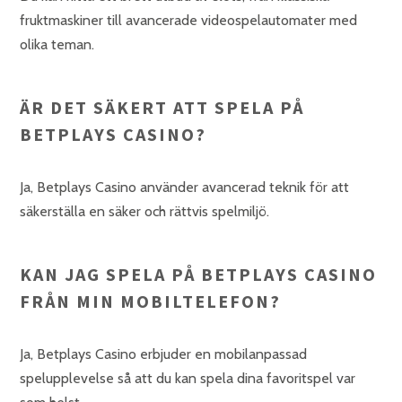
fruktmaskiner till avancerade videospelautomater med
olika teman.
ÄR DET SÄKERT ATT SPELA PÅ
BETPLAYS CASINO?
Ja, Betplays Casino använder avancerad teknik för att
säkerställa en säker och rättvis spelmiljö.
KAN JAG SPELA PÅ BETPLAYS CASINO
FRÅN MIN MOBILTELEFON?
Ja, Betplays Casino erbjuder en mobilanpassad
spelupplevelse så att du kan spela dina favoritspel var