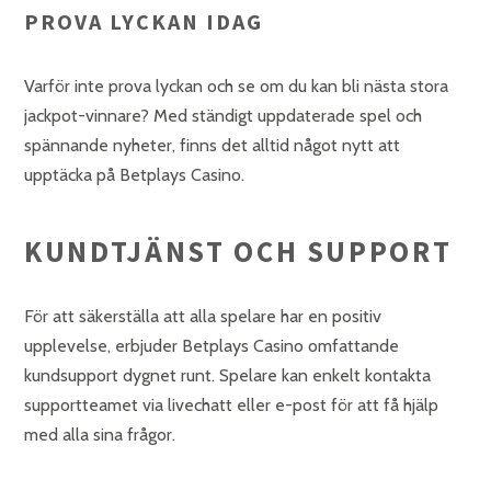
PROVA LYCKAN IDAG
Varför inte prova lyckan och se om du kan bli nästa stora
jackpot-vinnare? Med ständigt uppdaterade spel och
spännande nyheter, finns det alltid något nytt att
upptäcka på Betplays Casino.
KUNDTJÄNST OCH SUPPORT
För att säkerställa att alla spelare har en positiv
upplevelse, erbjuder Betplays Casino omfattande
kundsupport dygnet runt. Spelare kan enkelt kontakta
supportteamet via livechatt eller e-post för att få hjälp
med alla sina frågor.