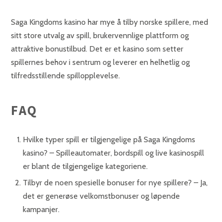
Saga Kingdoms kasino har mye å tilby norske spillere, med
sitt store utvalg av spill, brukervennlige plattform og
attraktive bonustilbud. Det er et kasino som setter
spillernes behov i sentrum og leverer en helhetlig og
tilfredsstillende spillopplevelse.
FAQ
Hvilke typer spill er tilgjengelige på Saga Kingdoms
kasino? – Spilleautomater, bordspill og live kasinospill
er blant de tilgjengelige kategoriene.
Tilbyr de noen spesielle bonuser for nye spillere? – Ja,
det er generøse velkomstbonuser og løpende
kampanjer.