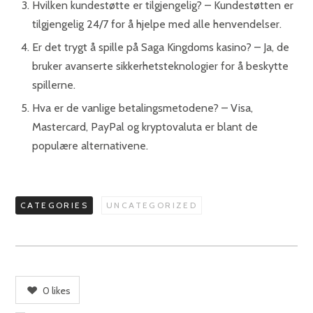
Hvilken kundestøtte er tilgjengelig? – Kundestøtten er
tilgjengelig 24/7 for å hjelpe med alle henvendelser.
Er det trygt å spille på Saga Kingdoms kasino? – Ja, de
bruker avanserte sikkerhetsteknologier for å beskytte
spillerne.
Hva er de vanlige betalingsmetodene? – Visa,
Mastercard, PayPal og kryptovaluta er blant de
populære alternativene.
CATEGORIES
UNCATEGORIZED
0
likes