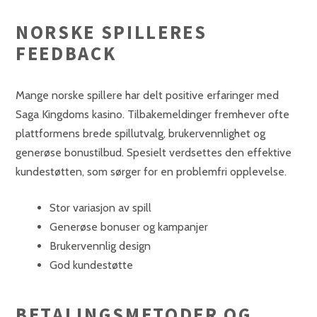
NORSKE SPILLERES
FEEDBACK
Mange norske spillere har delt positive erfaringer med
Saga Kingdoms kasino. Tilbakemeldinger fremhever ofte
plattformens brede spillutvalg, brukervennlighet og
generøse bonustilbud. Spesielt verdsettes den effektive
kundestøtten, som sørger for en problemfri opplevelse.
Stor variasjon av spill
Generøse bonuser og kampanjer
Brukervennlig design
God kundestøtte
BETALINGSMETODER OG