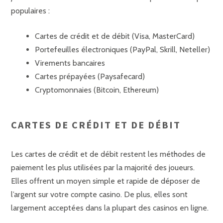
populaires :
Cartes de crédit et de débit (Visa, MasterCard)
Portefeuilles électroniques (PayPal, Skrill, Neteller)
Virements bancaires
Cartes prépayées (Paysafecard)
Cryptomonnaies (Bitcoin, Ethereum)
CARTES DE CRÉDIT ET DE DÉBIT
Les cartes de crédit et de débit restent les méthodes de
paiement les plus utilisées par la majorité des joueurs.
Elles offrent un moyen simple et rapide de déposer de
l’argent sur votre compte casino. De plus, elles sont
largement acceptées dans la plupart des casinos en ligne.