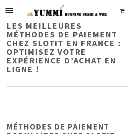
LES MEILLEURES
MÉTHODES DE PAIEMENT
CHEZ SLOTIT EN FRANCE :
OPTIMISEZ VOTRE
EXPÉRIENCE D’ACHAT EN
LIGNE !
MÉTHODES DE PAIEMENT