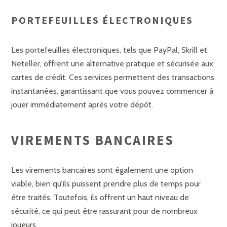
PORTEFEUILLES ÉLECTRONIQUES
Les portefeuilles électroniques, tels que PayPal, Skrill et
Neteller, offrent une alternative pratique et sécurisée aux
cartes de crédit. Ces services permettent des transactions
instantanées, garantissant que vous pouvez commencer à
jouer immédiatement après votre dépôt.
VIREMENTS BANCAIRES
Les virements bancaires sont également une option
viable, bien qu’ils puissent prendre plus de temps pour
être traités. Toutefois, ils offrent un haut niveau de
sécurité, ce qui peut être rassurant pour de nombreux
joueurs.